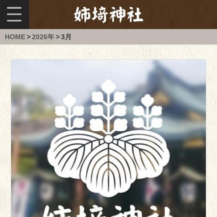
総
合
案
HOME
>
2026年
>
3月
内
姉
埼
神
社
に
つ
い
て
姉
埼
神
社
の
お
は