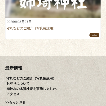
な
し
ご
2026年03月27日
案
内
守札などのご紹介（写真確認用）
pickup
ご
祈
祷
年
中
行
最新情報
事
お
守札などのご紹介（写真確認用）
守
お守りについて
り・
御神水の水質検査を実施しました。
御
アクセス
朱
>>もっと見る
印