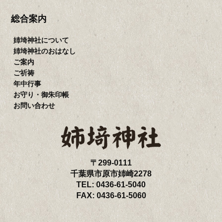
帳
総合案内
お
問
姉埼神社について
い
姉埼神社のおはなし
合
ご案内
わ
ご祈祷
せ
年中行事
お守り・御朱印帳
お問い合わせ
〒299-0111
千葉県市原市姉崎2278
TEL: 0436-61-5040
FAX: 0436-61-5060